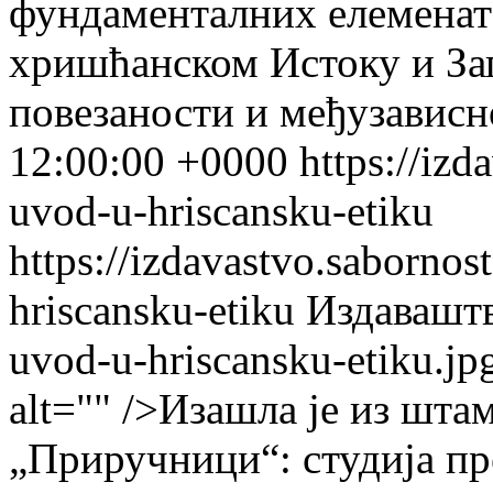
фундаменталних елемената
хришћанском Истоку и За
повезаности и међузависн
12:00:00 +0000
https://izd
uvod-u-hriscansku-etiku
https://izdavastvo.sabornos
hriscansku-etiku
Издавашт
uvod-u-hriscansku-etiku.jp
alt="" />Изашла је из шта
„Приручници“: студија пр