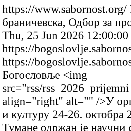
https://www.sabornost.org/
браничевска, Одбор за пр
Thu, 25 Jun 2026 12:00:00
https://bogoslovlje.saborno
https://bogoslovlje.saborno
Богословље
<img
src="rss/rss_2026_prijemni
align="right" alt="" />У 
и културу 24-26. октобра 
Тумане одржан је научни 