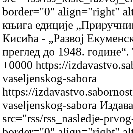
border="0" align="right" a
књига едиције „Приручниц
Кисића - „Развој Екуменс
преглед до 1948. године“.
+0000
https://izdavastvo.s
vaseljenskog-sabora
https://izdavastvo.sabornos
vaseljenskog-sabora
Издав
src="rss/rss_nasledje-prvog
border="0" align="right" a