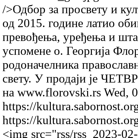
/>Одбор за просвету и ку
од 2015. године латио об
превођења, уређења и шт
успомене о. Георгија Фло
родоначелника православн
свету. У продаји је ЧЕТ
на www.florovski.rs
Wed, 0
https://kultura.sabornost.o
https://kultura.sabornost.o
<img src="rss/rss_2023-02-