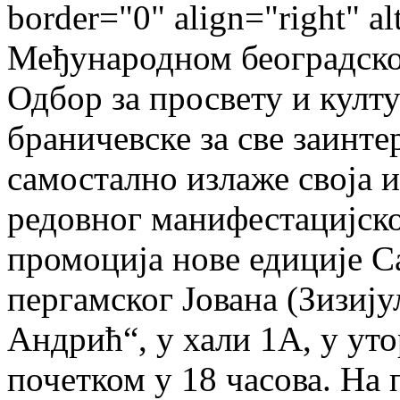
border="0" align="right" a
Међународном београдског
Одбор за просвету и култ
браничевске за све заинте
самостално излаже своја 
редовног манифестацијско
промоција нове едиције С
пергамског Јована (Зизију
Андрић“, у хали 1А, у уто
почетком у 18 часова. На