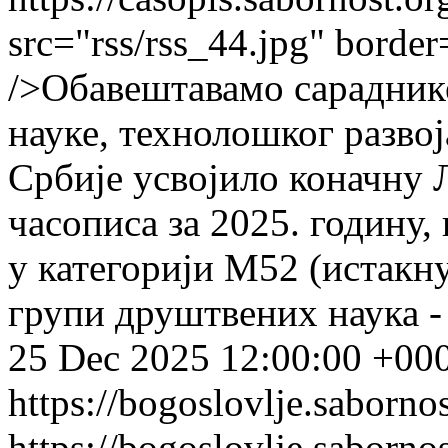
src="rss/rss_44.jpg" border
/>Обавештавамо сараднике
науке, технолошког развој
Србије усвојило коначну 
часописа за 2025. годину, 
у категорији М52 (истакн
групи друштвених наука -
25 Dec 2025 12:00:00 +00
https://bogoslovlje.saborno
https://bogoslovlje.saborno