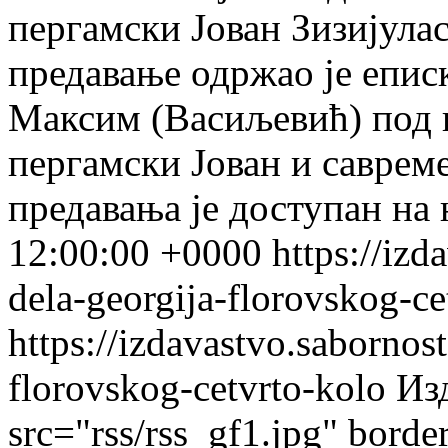
пергамски Јован Зизијула
предавање одржао је епис
Максим (Васиљевић) под 
пергамски Јован и саврем
предавања је доступан на 
12:00:00 +0000
https://izd
dela-georgija-florovskog-ce
https://izdavastvo.sabornost
florovskog-cetvrto-kolo
Из
src="rss/rss_gf1.jpg" borde