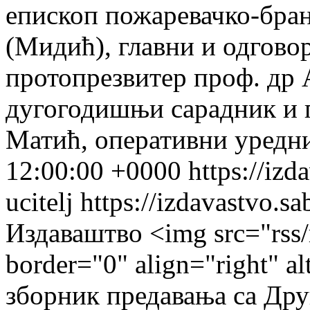
епископ пожаревачко-бран
(Мидић), главни и одгово
протопрезвитер проф. др 
дугогодишњи сарадник и п
Матић, оперативни уред
12:00:00 +0000
https://izd
ucitelj
https://izdavastvo.sa
Издаваштво
<img src="rss/
border="0" align="right" a
зборник предавања са Дру