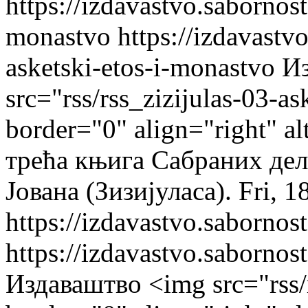
https://izdavastvo.sabornost
monastvo
https://izdavastv
asketski-etos-i-monastvo
И
src="rss/rss_zizijulas-03-a
border="0" align="right" a
трећа књига Сабраних дел
Јована (Зизијуласа).
Fri, 
https://izdavastvo.sabornos
https://izdavastvo.sabornos
Издаваштво
<img src="rss/