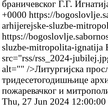
браничевског Г.Г. Игнатиј
+0000
https://bogoslovlje.s
arhijerejske-sluzbe-mitropol
https://bogoslovlje.sabornos
sluzbe-mitropolita-ignatija
src="rss/rss_2024-jubilej.j
alt="" />Литургијска просл
тридесетогодишњице архи
пожаревачког и митрополи
Thu, 27 Jun 2024 12:00:00