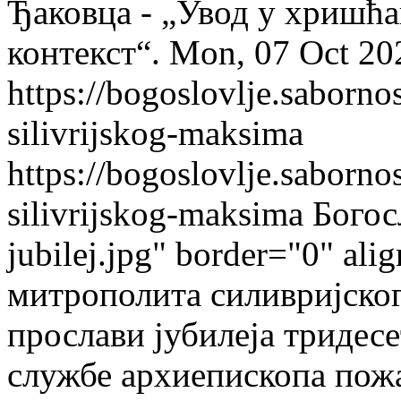
Ђаковца - „Увод у хришћа
контекст“.
Mon, 07 Oct 20
https://bogoslovlje.saborno
silivrijskog-maksima
https://bogoslovlje.saborno
silivrijskog-maksima
Богос
jubilej.jpg" border="0" ali
митрополита силивријског
прослави јубилеја тридес
службе архиепископа пож