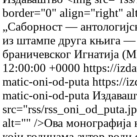
border="0" align="right" a
„Саборност — антологијск
из штампе друга књига —
браничевског Игнатија (М
12:00:00 +0000
https://izd
matic-oni-od-puta
https://i
matic-oni-od-puta
Издаваш
src="rss/rss_oni_od_puta.j
alt="" />Ова монографија 
који годинама аутор води