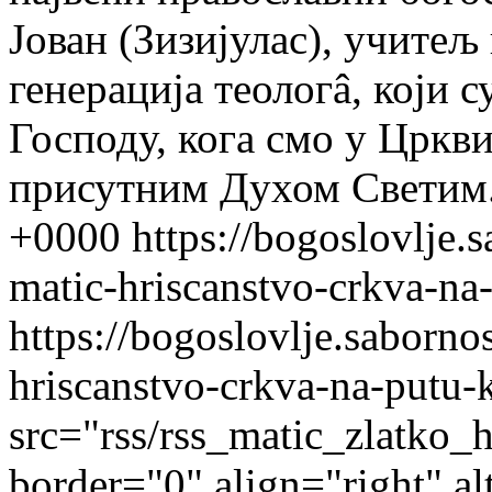
Јован (Зизијулас), учитељ
генерација теологâ, који 
Господу, кога смо у Цркв
присутним Духом Светим
+0000
https://bogoslovlje.
matic-hriscanstvo-crkva-na
https://bogoslovlje.saborno
hriscanstvo-crkva-na-putu-
src="rss/rss_matic_zlatko_
border="0" align="right" 