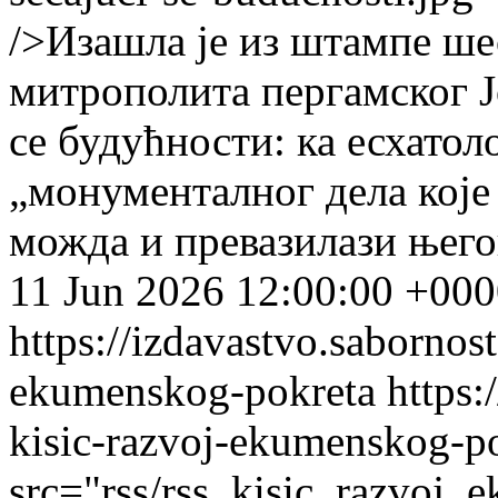
/>Изашла је из штампе ше
митрополита пергамског Јо
се будућности: ка есхатол
„монументалног дела кој
можда и превазилази њего
11 Jun 2026 12:00:00 +00
https://izdavastvo.sabornost
ekumenskog-pokreta
https:
kisic-razvoj-ekumenskog-p
src="rss/rss_kisic_razvoj_