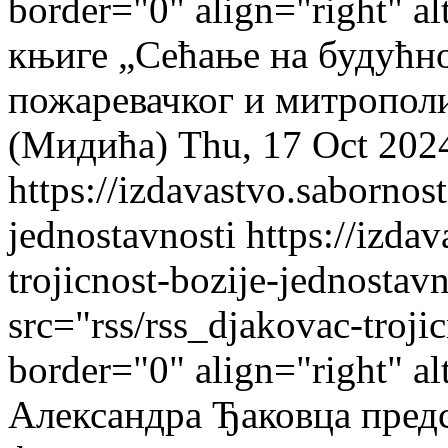
border="0" align="right" 
књиге „Сећање на будућно
пожаревачког и митрополи
(Мидића)
Thu, 17 Oct 202
https://izdavastvo.sabornost
jednostavnosti
https://izda
trojicnost-bozije-jednostavn
src="rss/rss_djakovac-troji
border="0" align="right" al
Александра Ђаковца пред