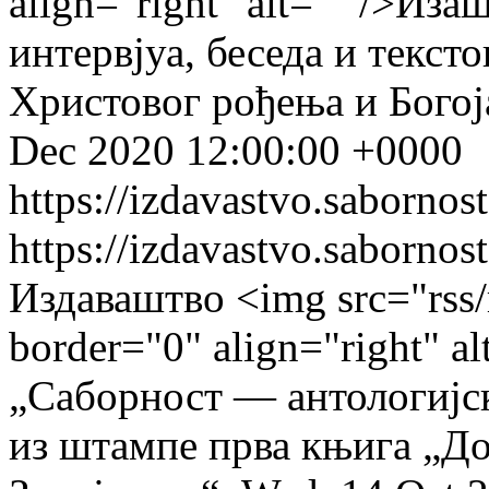
align="right" alt="" />Из
интервјуа, беседа и текст
Христовог рођења и Богој
Dec 2020 12:00:00 +0000
https://izdavastvo.sabornos
https://izdavastvo.sabornos
Издаваштво
<img src="rss/
border="0" align="right" a
„Саборност — антологијск
из штампе прва књига „Д