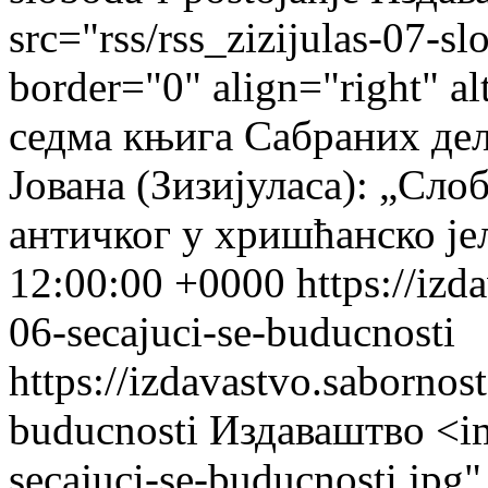
src="rss/rss_zizijulas-07-sl
border="0" align="right" a
седма књига Сабраних де
Јована (Зизијуласа): „Сло
античког у хришћанско је
12:00:00 +0000
https://izd
06-secajuci-se-buducnosti
https://izdavastvo.sabornost
buducnosti
Издаваштво
<im
secajuci-se-buducnosti.jpg"