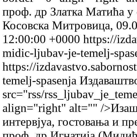
проф. др Златка Матића у
Косовска Митровица, 09.0
12:00:00 +0000
https://izd
midic-ljubav-je-temelj-spas
https://izdavastvo.sabornost
temelj-spasenja
Издаваштв
src="rss/rss_ljubav_je_teme
align="right" alt="" />Из
интервјуа, гостовања и п
проф. др Игнатија (Мидић