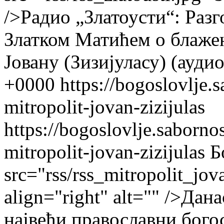
/>Радио „Златоусти“: Раз
Златком Матићем о блаж
Јовану (Зизијуласу) (аудио
+0000
https://bogoslovlje.
mitropolit-jovan-zizijulas
https://bogoslovlje.saborn
mitropolit-jovan-zizijulas
Б
src="rss/rss_mitropolit_jov
align="right" alt="" />Дан
највећи православни бого