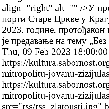
align="right" alt="" />У 
порти Старе Цркве у Крагу
2023. године, протођакон
је предавање на тему „Бе
Thu, 09 Feb 2023 18:00:0
https://kultura.sabornost.o
mitropolitu-jovanu-zizijula
https://kultura.sabornost.o
mitropolitu-jovanu-zizijula
src="rss/rss_zlatousti.jpg" 