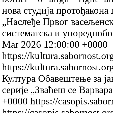
нова студија протођакона 
„Наслеђе Првог васељенск
систематска и упореднобо
Mar 2026 12:00:00 +0000
https://kultura.sabornost.or
https://kultura.sabornost.or
Култура
Обавештење за ја
серије „Зваћеш се Варвара
+0000
https://casopis.sabor
https://casopis.sabornost.or