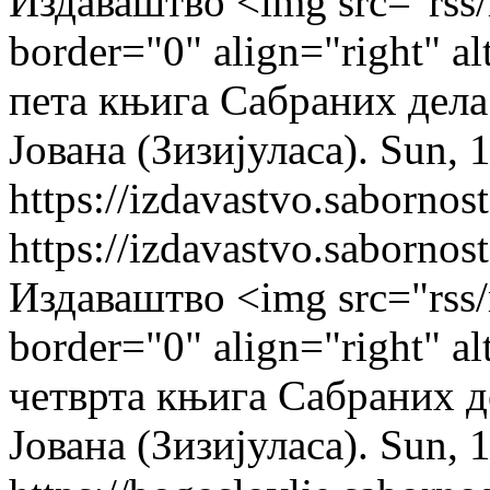
Издаваштво
<img src="rss/
border="0" align="right" a
пета књига Сабраних дела
Јована (Зизијуласа).
Sun, 
https://izdavastvo.sabornost
https://izdavastvo.sabornost
Издаваштво
<img src="rss/
border="0" align="right" a
четврта књига Сабраних д
Јована (Зизијуласа).
Sun, 