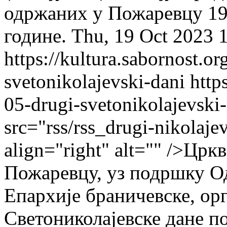
одржаних у Пожаревцу 199
године.
Thu, 19 Oct 2023 
https://kultura.sabornost.o
svetonikolajevski-dani
http
05-drugi-svetonikolajevski
src="rss/rss_drugi-nikolaje
align="right" alt="" />Црк
Пожаревцу, уз подршку Од
Епархије браничевске, орг
Светониколајевске дане 