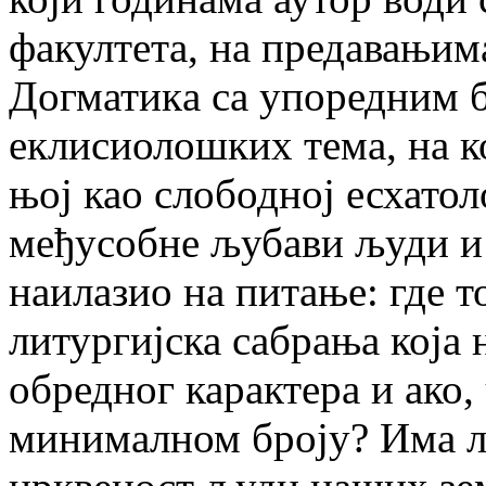
факултета, на предавањим
Догматикa са упоредним 
еклисиолошких тема, на к
њој као слободној есхатол
међусобне љубави људи и 
наилазио на питање: где т
литургијска сабрања која
обредног карактера и ако, 
минималном броју? Има ли