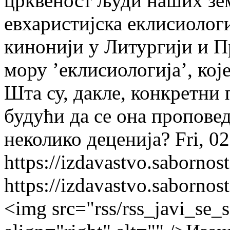
црквеност људи наших зе
евхаристијска еклисиолог
кинонији у Литургији и П
мору ’еклисиологија’, ко
Шта су, дакле, конкретни 
будући да се она пропове
неколико деценија?
Fri, 0
https://izdavastvo.sabornost
https://izdavastvo.sabornost
<img src="rss/rss_javi_se_