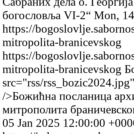
Сабраних дела о. Георгиј
богословља VI-2“
Mon, 14
https://bogoslovlje.saborno
mitropolita-branicevskog
https://bogoslovlje.saborno
mitropolita-branicevskog
Б
src="rss/rss_bozic2024.jpg"
/>Божићна посланица арх
митрополита браничевског
05 Jan 2025 12:00:00 +000