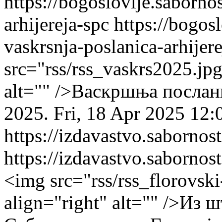
https://bogoslovlje.saborno
arhijereja-spc
https://bogos
vaskrsnja-poslanica-arhijere
src="rss/rss_vaskrs2025.jpg
alt="" />Васкршња послан
2025.
Fri, 18 Apr 2025 12
https://izdavastvo.sabornos
https://izdavastvo.sabornos
<img src="rss/rss_florovsk
align="right" alt="" />Из 