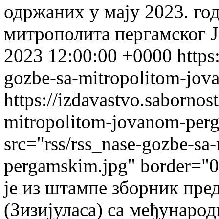
одржаних у мају 2023. го
митрополита пергамског Јо
2023 12:00:00 +0000
https
gozbe-sa-mitropolitom-jo
https://izdavastvo.sabornos
mitropolitom-jovanom-per
src="rss/rss_nase-gozbe-sa
pergamskim.jpg" border="0"
је из штампе зборник пре
(Зизијуласа) са међунаро