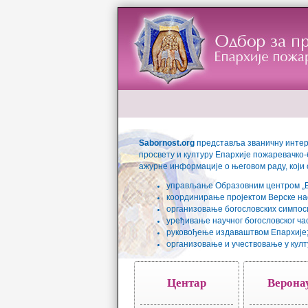
Sabornost.org
представља званичну интер
просвету и културу Епархије пожаревачко-б
ажурне информације о његовом раду, који
управљање Образовним центром „Ecc
координирање пројектом Верске нас
организовање богословских симпос
уређивање научног богословског ча
руковођење издаваштвом Епархије
организовање и учествовање у кул
Центар
Верона