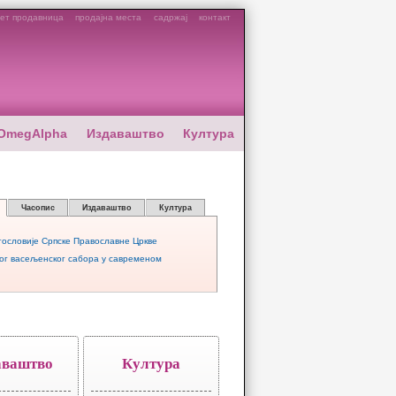
ет продавница
продајна места
садржај
контакт
OmegAlpha
Издаваштво
Култура
Часопис
Издаваштво
Култура
гословије Српске Православне Цркве
вог васељенског сабора у савременом
аваштво
Култура