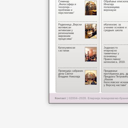
Семинар
Обраћање епископ
„Философија и
Игнатија
теологија –
полазницима
проблеми и
веронауке
перспективе“
Радионица „Верски
еКатихизис за
мотивисан
ученике основне и
активизам у
средњих школа
регионалним
мировним
процесима“
Катихуменски
Једанаесто
састанак
епархијско
такмичење у
познавању
Православног
катихизиса, 2019.
Промоција сабраних
Предавање
дела Светог
протођакона доц. д
Владике Николаја
Предрага Петровић
„Изазов
богословског исказ
у Верској настави“
Контакт
| ©2004–2026.
Епархија пожаревачко-брани