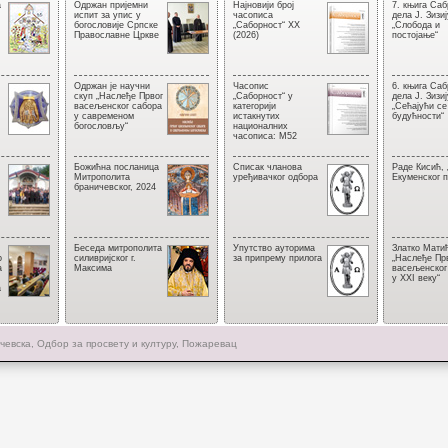
а
Одржан пријемни
Најновији број
7. књига Са
испит за упис у
часописа
дела Ј. Зизи
богословије Српске
„Саборност“ XX
„Слобода и
Православне Цркве
(2026)
постојање“
Одржан је научни
Часопис
6. књига Са
скуп „Наслеђе Првог
„Саборност“ у
дела Ј. Зизи
васељенског сабора
категорији
„Сећајући се
у савременом
истакнутих
будућности“
богословљу“
националних
часописа: М52
Божићна посланица
Списак чланова
Раде Кисић, 
Митрoполита
уређивачког одбора
Екуменског п
браничевског, 2024
Беседа митрополита
Упутство ауторима
Златко Мати
р
силивријског г.
за припрему прилога
„Наслеђе Пр
а
Максима
васељенског
у XXI веку“
а
чевска, Одбор за просвету и културу, Пожаревац