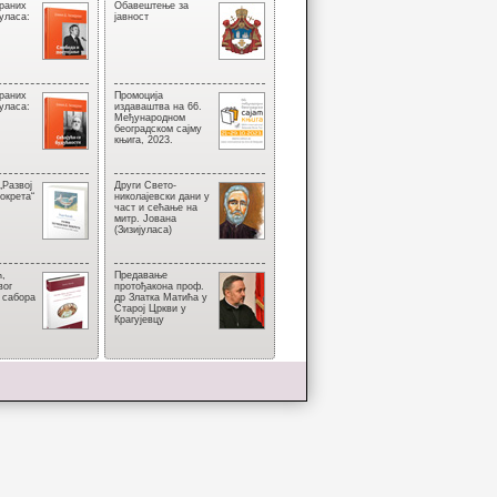
браних
Обавештење за
јуласа:
јавност
браних
Промоција
јуласа:
издаваштва на 66.
Међународном
београдском сајму
књига, 2023.
„Развој
Други Свето­
окрета“
николајевски дани у
част и сећање на
митр. Јована
(Зизијуласа)
ћ,
Предавање
вог
протођакона проф.
 сабора
др Златка Матића у
Старој Цркви у
Крагујевцу