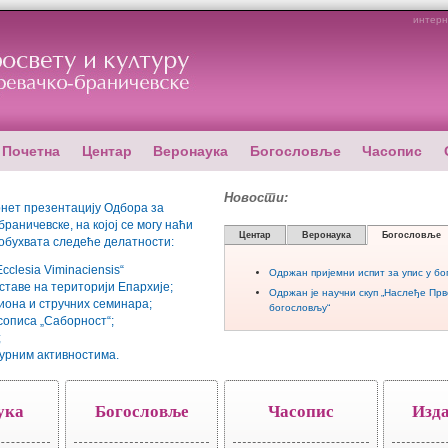
интерн
Почетна
Центар
Веронаука
Богословље
Часопис
Новости:
нет презентацију Одбора за
раничевске, на којој се могу наћи
Центар
Веронаука
Богословље
 обухвата следеће делатности:
lesia Viminaciensis“
Одржан пријемни испит за упис у бо
таве на територији Епархије;
Одржан је научни скуп „Наслеђе Пр
иона и стручних семинара;
богословљу“
сописа „Саборност“;
;
турним активностима.
ука
Богословље
Часопис
Изд