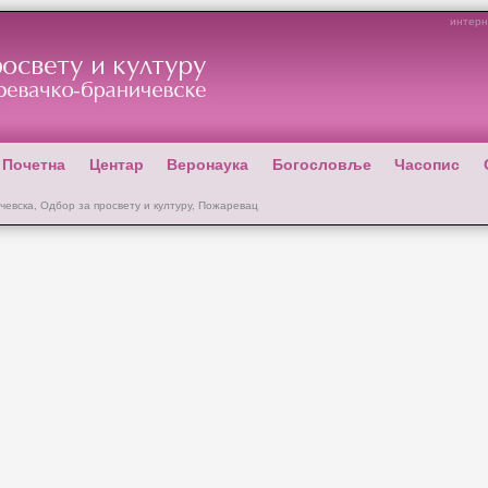
интерн
Почетна
Центар
Веронаука
Богословље
Часопис
чевска, Одбор за просвету и културу, Пожаревац