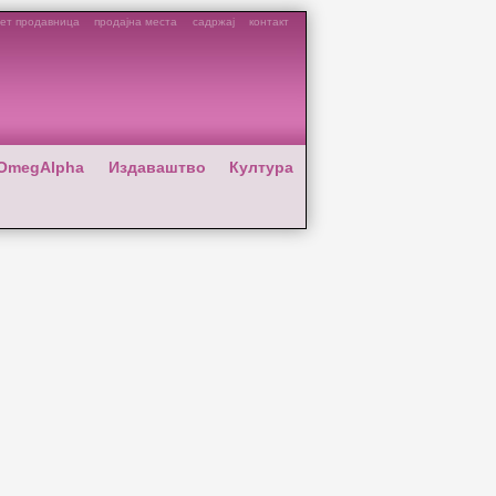
ет продавница
продајна места
садржај
контакт
OmegAlpha
Издаваштво
Култура