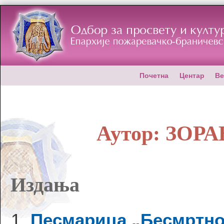
Почетна
Центар
Ве
Аутор:
ЗОРА
Издања
Песмарица „Бесмртно