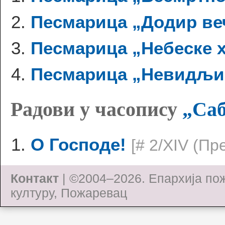
Песмарица „Додир ве
Песмарица „Небеске 
Песмарица „Невидљи
Радови у часопису
„Саб
О Господе!
[# 2/XIV (П
Контакт
| ©2004–2026.
Епархија по
културу, Пожаревац