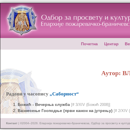
Почетна
Центар
Ве
Аутор:
В
Радови у часопису
„Саборност“
Божић - Вечерња служба
[# 3/XIV (Божић 2008)]
Вазнесење Господње (први канон на јутрењу)
[# 2/XIV
Контакт
| ©2004–2026.
Епархија пожаревачко-браничевска, Одбор за просвету и култу