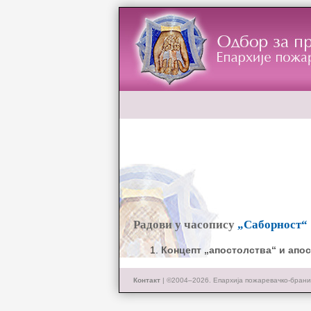
Радови у часопису
„Саборност“
Концепт „апостолства“ и апос
Контакт
| ©2004–2026.
Епархија пожаревачко-брани