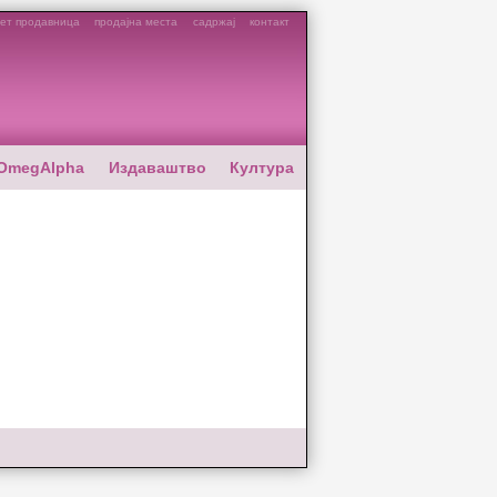
ет продавница
продајна места
садржај
контакт
OmegAlpha
Издаваштво
Култура