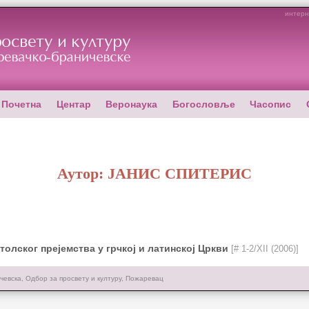
интерн
Почетна
Центар
Веронаука
Богословље
Часопис
Аутор:
ЈАНИС СПИТЕРИС
толског прејемства у грчкој и латинској Цркви
[# 1-2/XII (2006)]
чевска, Одбор за просвету и културу, Пожаревац