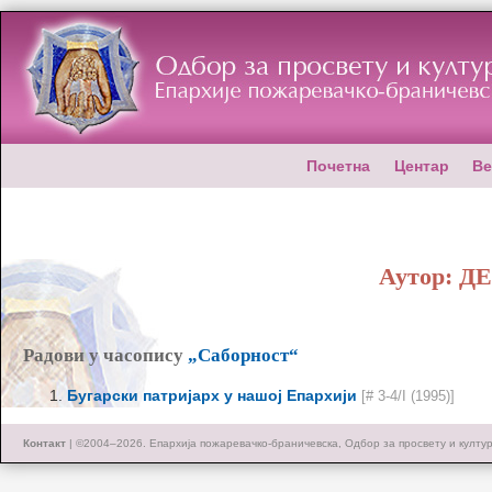
Почетна
Центар
Ве
Аутор:
Д
Радови у часопису
„Саборност“
Бугарски патријарх у нашој Епархији
[# 3-4/I (1995)]
Контакт
| ©2004–2026.
Епархија пожаревачко-браничевска, Одбор за просвету и култу