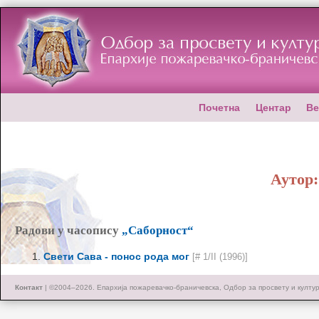
Почетна
Центар
Ве
Аутор
Радови у часопису
„Саборност“
Свети Сава - понос рода мог
[# 1/II (1996)]
Контакт
| ©2004–2026.
Епархија пожаревачко-браничевска, Одбор за просвету и култу