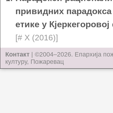
привидних парадокса
етике у Кјеркегорово
[# X (2016)]
Контакт
| ©2004–2026.
Епархија по
културу, Пожаревац