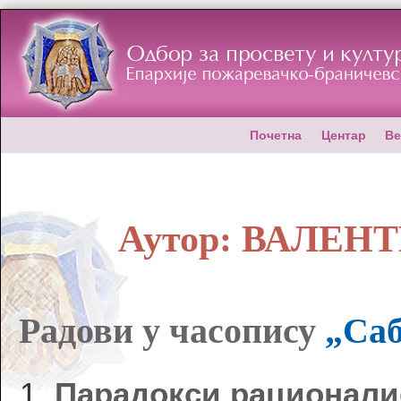
Почетна
Центар
Ве
Аутор:
ВАЛЕНТ
Радови у часопису
„Саб
Парадокси рационали