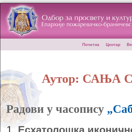
Почетна
Центар
Ве
Аутор:
САЊА 
Радови у часопису
„Саб
Есхатолошка иконично