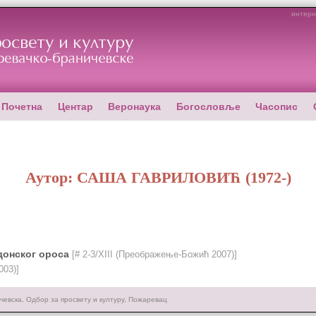
интерн
Почетна
Центар
Веронаука
Богословље
Часопис
Аутор:
САША ГАВРИЛОВИЋ
(1972-)
донског ороса
[# 2-3/XIII (Преображење-Божић 2007)]
003)]
чевска, Одбор за просвету и културу, Пожаревац