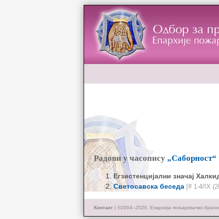
Радови у часопису
„Саборност“
Егзистенцијални значај Халки
Светосавска беседа
[# 1-4/IX (2
Контакт
| ©2004–2026.
Епархија пожаревачко-брани