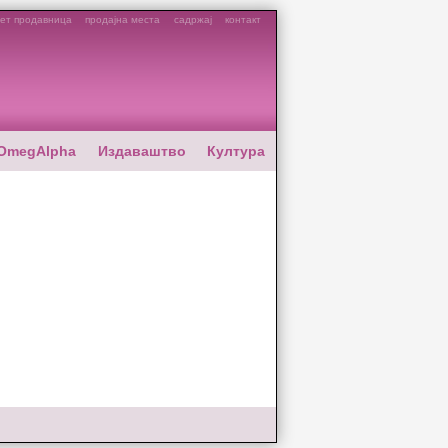
ет продавница
продајна места
садржај
контакт
OmegAlpha
Издаваштво
Култура