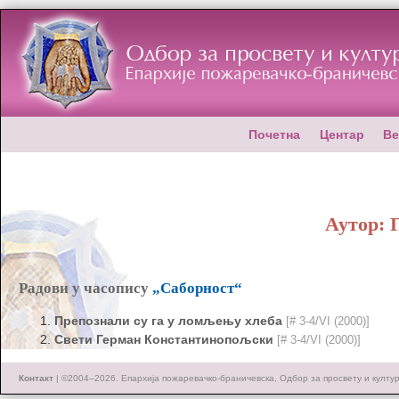
Почетна
Центар
Ве
Аутор:
Радови у часопису
„Саборност“
Препознали су га у ломљењу хлеба
[# 3-4/VI (2000)]
Свети Герман Константинопољски
[# 3-4/VI (2000)]
Контакт
| ©2004–2026.
Епархија пожаревачко-браничевска, Одбор за просвету и култу