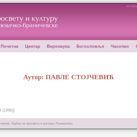
интерн
Почетна
Центар
Веронаука
Богословље
Часопис
Аутор:
ПАВЛЕ СТОЈЧЕВИЋ
II (1996)]
чевска, Одбор за просвету и културу, Пожаревац