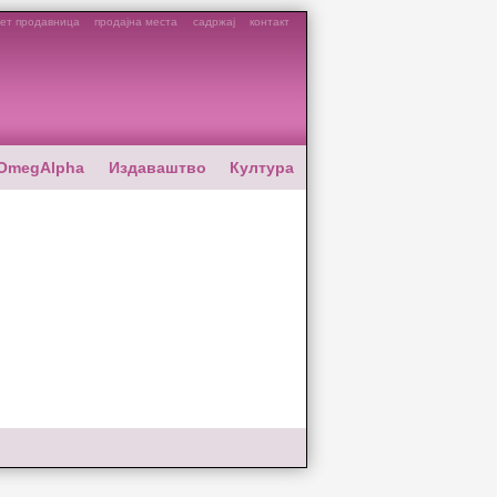
ет продавница
продајна места
садржај
контакт
OmegAlpha
Издаваштво
Култура