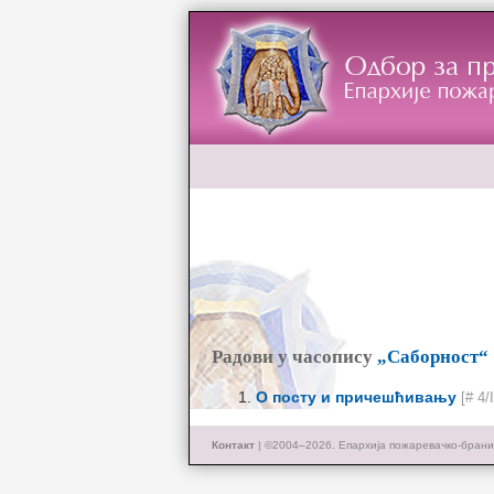
Радови у часопису
„Саборност“
О посту и причешћивању
[# 4/
Контакт
| ©2004–2026.
Епархија пожаревачко-брани