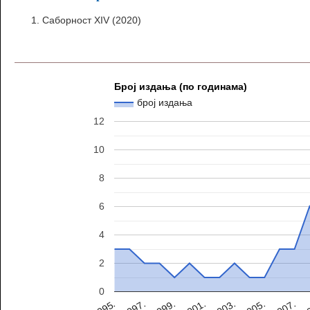
Саборност XIV (2020)
Број издања (по годинама)
број издања
12
10
8
6
4
2
0
2007.
1999.
2005.
1997.
2003.
2
1995.
2001.