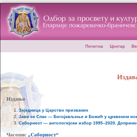
Почетна
Центар
Ве
Издава
Издања
Заједница у Царство призваних
Јави се Спас — Богојављење и Божић у црквеном ис
Саборност — антологијски избор 1995–2020. Доприно
Часопис
„Саборност“