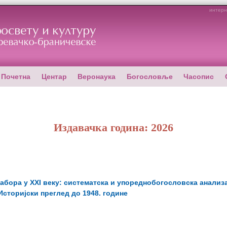
интерн
Почетна
Центар
Веронаука
Богословље
Часопис
Издавачка година: 2026
абора у XXI веку: систематска и упореднобогословска анализ
Историјски преглед до 1948. године