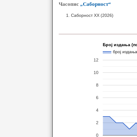
Часопис
„Саборност“
Саборност XX (2026)
Број издања (п
број издањ
12
10
8
6
4
2
0