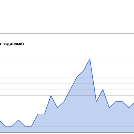
о годинама)
а