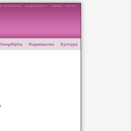
ет продавница
продајна места
садржај
контакт
OmegAlpha
Издаваштво
Култура
а