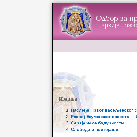
Издања
Наслеђе Првог васељенског с
Развој Екуменског покрета — 
Сећајући се будућности
Слобода и постојање